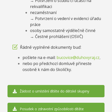
→ Potvrzení o studiu či účasti na
rekvalifikaci
nezaměstnaní
→ Potvrzení o vedení v evidenci úřadu
práce
osoby samostatně výdělečně činné
→ Čestné prohlášení (OSVČ)
Řádně vyplněné dokumenty buď:
pošlete na e-mail:
bucovice@duhovyraj.cz
,
nebo po předchozí domluvě přineste
osobně k nám do školičky.
Žádost o umístění dítěte do dětské skupiny
Posudek o zdravotní způsobilosti dítěte